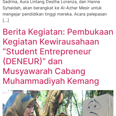
Sadrina, Aura Lintang Destha Lorenza, dan Hanna
Syhaidah, akan berangkat ke Al-Azhar Mesir untuk
mengejar pendidikan tinggi mereka. Acara pelepasan
[…]
Berita Kegiatan: Pembukaan
Kegiatan Kewirausahaan
“Student Entrepreneur
(DENEUR)” dan
Musyawarah Cabang
Muhammadiyah Kemang